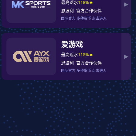
航
了解
熊猫体育
产品总览
新闻播报
服务种类