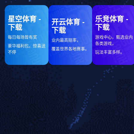
赫的位置岌岌可危。
此外，球队内部也传出了不少关于更衣室氛围
到不满，这直接影响了他们在场上的发挥。在
加之外界对他的质疑声不断，包括媒体和球迷
此，可以说，目前滕哈赫正面临着前所未有的
2、图赫尔的执教风格与成绩
图赫尔以其灵活多变的战术体系而闻名。他善
抢。这种风格在他执教切尔西期间取得了显著
此外，图赫尔还注重培养年轻球员，这为俱乐
锻炼并迅速成长，这也是他的一大成功之处。
来新的生机。
然而，每位教练都有自己的短板。虽然图赫尔