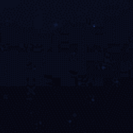
流
熊猫体育官网