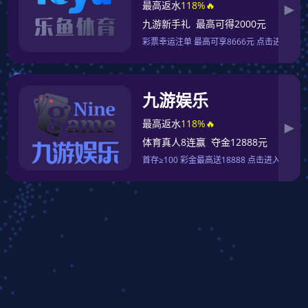
临下课危机欧冠三冠教头能否重振球队
导
，而目前的主教练滕哈赫面临着巨大的下课压力。随着球
猜测图赫尔可能会接管这支传统强队。作为曾经带领切尔
够重振曼联士气，恢复球队的竞争力，是球迷和分析师们
赫尔的执教风格与成绩、曼联当前的问题以及未来展望四
术理念融入到曼联之中。然而，在实际比赛中，球队的表
着激烈的竞争，但却屡屡在关键场次中失利，这使得滕哈