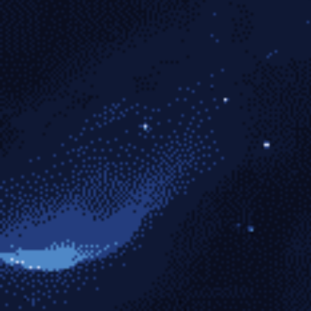
总体而言，此役对于北京国安心态与技战术都
主场收获满意结果，实现全取三分目标。然而
变，根据局势变化适时调整布阵策略，以确保
4、球迷支持力量
作为东道主，北京国安全队得到了来自广大球
队注入源源不断的动力。他们通过呐喊助威激
支持不仅体现在看台上，更渗透到每位球员心
与此同时，对于年轻选手来说，这种氛围尤为
一种莫大的精神支柱。因此，在与黑龙江FC这
油打气，让他们感受到“主场”的独特魅力与力
当然，对于球队管理层来说，也应当善用这份
验。例如，通过丰富赛前活动吸引更多人参与
些都会成为推动中国足球发展的重要助力，自然