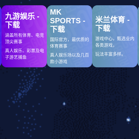
整体实力还是战术执行上都具有一定的压制能力。
胜对手，这样的结果不仅让球队积累了信心，也给即将到来
况，黑龙江FC虽然具备一定实力，但很难撼动国安在这
看，本场比赛无疑是一个展示实力的大好机会。
何一场赛事中，过往成绩并不能完全代表未来表现，因此
，以免出现意外失误。这也是教练组强调赛前准备的重要
中的表现令人欣喜。在联赛中，他们逐渐找回了状态，多
在主场作战时，球员们更加集中精神，全力争取每一分，
这些年轻球员带来了活力和创造力，使得球队整体攻防两
配合，为比赛做好充分准备。因此，在本场与黑龙江FC