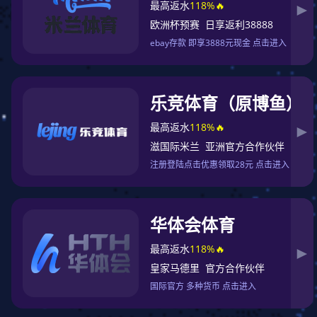
国安迎战黑龙江FC力争主场全
Posted On:
2026-03-13
在即将到来的比赛中，北京国安队将在主场迎战
仅是对国安实力的一次检验，也是对于球队士
目，此役的胜利将有助于巩固其在积分榜上的位
手，国安需要充分发挥主场之利，通过高效的
析此役的重要性，包括双方历史交锋、国安近
迎战黑龙江FC的决心与准备。
1、双方历史交锋
北京国安与黑龙江FC之间的历史交锋记录显示
还是客场，国安总能以较高的胜率取得佳绩，