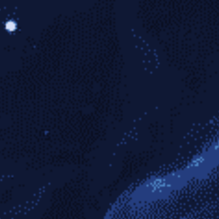
弗茨等人，他们也逐渐承担起引领球队前行的重要角色。
国球队的发展方向及国际舞台上的表现。同时，他们之间