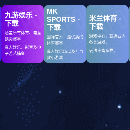
容小觑的实力。这种强强对话不仅是技术层面的较量，更
着丰富的历史背景和文化意义，无论是体育竞技还是国家
剧性。因此，他们之间的每一场比赛都备受关注，不仅吸
其中最为人津津乐道的是1982年西班牙世界杯半决赛，
剧性的结果而铭刻于心。当时双方经过120分钟激战，最
分之一决赛。在这场焦点大战中，法国凭借迅猛的进攻和稳
这一役不仅让法国重新回到了巅峰位置，也让全世界见证了