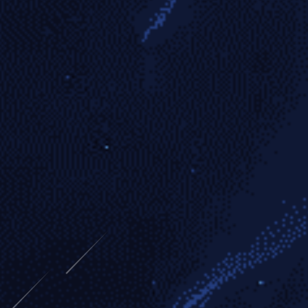
除了这些高压赛事外，还有许多友谊赛同样充满
量。虽然只是热身性质，但双方均派出主力阵
文化底蕴及球队精神面貌，让人们深切体会到什
3、球员表现分析
球员在关键比赛中的表现往往能够左右整个局势。例
发挥出色，多次化解法国射手的攻击，为球队
世界杯上展现出了超凡技艺，其传球视野和定
进入21世纪后，新一代球星如齐达内、亨利等
洛泽与厄
熊猫体育平台
齐尔也成为了他们的重
使得每一次交锋都充满悬念与期待。