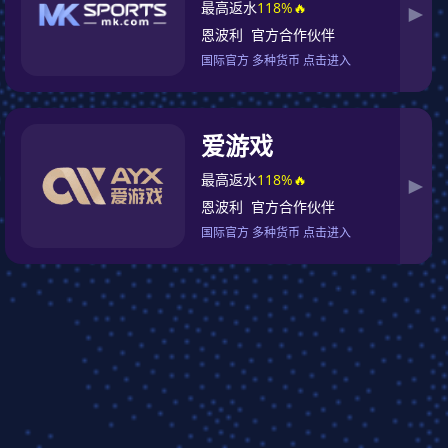
航
了解
熊猫体育
产品总览
新闻播报
服务种类