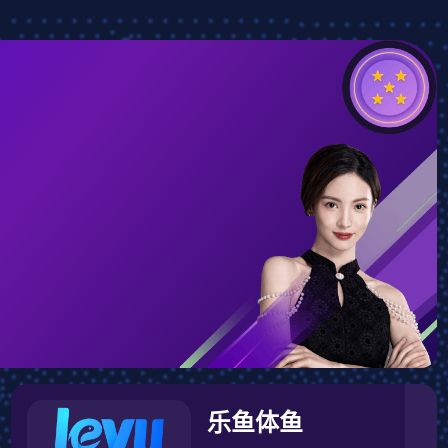
首页
了解
熊猫体育
产品总览
新闻播报
服务
产品总览
首页
Contact Us