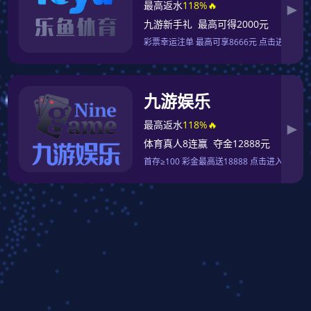
及比分回顾分析
史交锋记录进行深入分析。通过回顾两队在各大赛事中的
导
双方战术的变化。文章将分为四个部分，首先介绍两队的
中的经典瞬间，再者探讨球员表现及其影响，最后讨论未
此文能让读者更好地理解这场足球盛宴背后的故事。
，两国球队多次在友谊赛和正式比赛中相遇。根据统计数
正式比赛，其中德国队略占上风。在这些较量中，德国队
0%的胜率领先。然而，在一些关键赛事中，例如世界杯