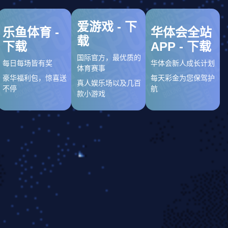
交流
熊猫体育官网