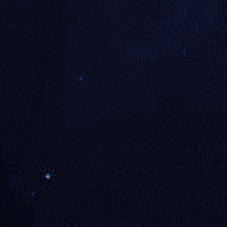
姓名
*
网址
Save my name, email, and website in this 