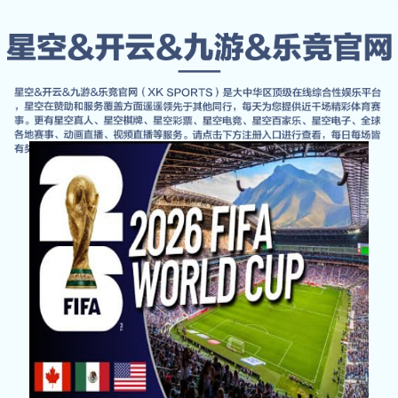
新闻播报
首页
Contact Us
深度对话王芳：从青涩少女到足球场上的传奇人