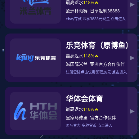
劳塔罗的崛起：从青涩球员到
Posted On:
2026-04-26
劳塔罗·马丁内斯，这位阿根廷足球新星，近
物。文章将从四个方面探讨劳塔罗的崛起：首
的出色表现以及如何赢得了教练和球迷的信任
一部分对未来前景的展望。通过这些方面，我
坛明星，并展现他在未来可能取得的成就。
1、早期经历与职业生涯起步
劳塔罗·马丁内斯出生于阿根廷的小城镇巴拉
们一起踢球，这种对足球的热情为他后来的职
速展示出了过人的天赋，吸引了多方关注。