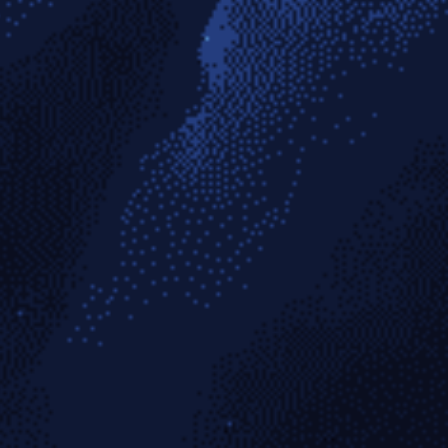
为阿根廷前锋线上不可或缺的一环，其未来发展令人期
种赞誉纷至沓来。然而，对于这样一位年轻天才而言，更
不断提高以及心态日趋成熟，可以预见的是，他将在未来
。
果能够把握住转会机会并选择合适的平台，将有助于进一
更高级别赛事，如欧冠联赛等，也能为其积累更多宝贵经
理素质，相信劳塔罗将会在不久的将来取得更加辉煌的成
满期待，而这也是所有热爱足球的人士共同希望看到的一