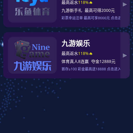
国际足坛明星的华丽转身
年来以其卓越的表现逐渐崭露头角，成为国际足坛的重要人
导
先是他的早期经历与职业生涯起步，接着分析他在俱乐部
；其次，将讨论他在国家队中的贡献与影响力，以及最后
们将全面了解这位年轻球员如何从青涩球员成长为国际足
格里，足球是他自小便热爱的运动。在家乡，他常常和邻居
业生涯奠定了基础。他在十岁时加入了当地俱乐部，并迅