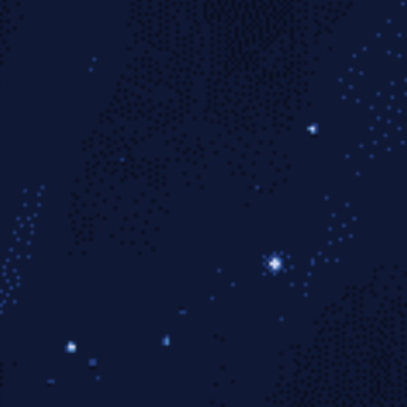
，其全能型前锋的位置也愈加稳固。无论是在单独突破还
创造更多机会。这使得他的市场价值不断攀升，也吸引了
可或缺的角色。他于2018年首次代表国家队参赛，自此
对一定压力，但他逐渐克服困难，以稳定而出色的表现赢
冠军，这对于年轻球员来说无疑是一项巨大的荣誉。他不仅
进球，为球队夺冠立下赫赫战功。这场胜利不仅提升了他
象征。