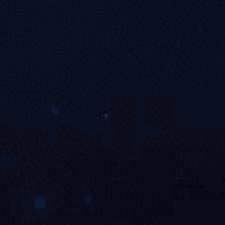
邮箱
*
browser for the next time I comment.