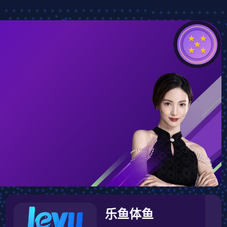
首页
了解
熊猫体育
产品总览
新闻播报
服务
新闻播报
首页
Contact Us