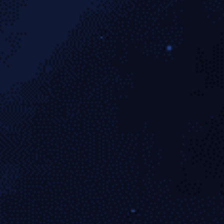
前锋，劳塔罗·马丁内斯用自己的努力证明了一切。无论是
，一步一个脚印地走向更高峰。在这一过程中，他不仅收
鼓舞。
各种挑战时所展现出的韧性和决心，我们相信劳动托必将
台上，他都将继续书写属于自己的传奇故事，为全球亿万
下一篇