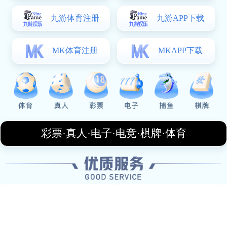
相比之下，格兰则选择了一种相对稳健的防守反击策略。他
们在后场布下重兵，以确保不被对方轻易突破，同时利用快
速反击寻找破绽。在这种情况下，两队战术上的博弈可谓针
尖对麦芒，每一次进攻都显得极为关键。
随着比赛进行，双方教练也根据场上的情况不断调整战术，
这种灵活性让比赛更加精彩。例如，当贝赛联发现格兰防线
出现漏洞时，他们迅速调整阵型，加大进攻力度。而格兰则
通过紧密盯人和反击迅速化解险情，这样的变化使得比赛充
满悬念。
2、球员表现的重要性
除了战术层面的较量，球员个人能力也是决定比赛结果的重
要因素。在这场对决中，贝赛联的一名核心中场发挥尤为出
色，他不仅在控球方面展现了技术，还多次成功送出精准直
塞，为前锋创造良机。这种个人能力让球队在关键时刻能够