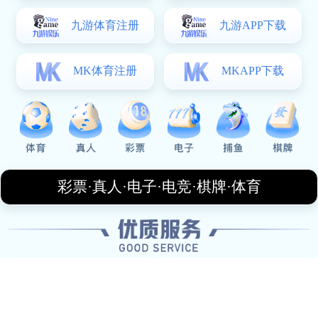
确保在面对中国队时能够发挥出最佳状态。这不仅包括体能
训练，也涵盖了技战术配合和心理调节等多方面。教练组针
对中国队的特点制定了相应策略，希望能在关键时刻把握住
机会。
与此同时，中国队也没有掉以轻心。他们利用友谊赛进行磨
合，积极调整阵容。在赛前新闻发布会上，中国队主帅表示
对约旦队非常重视，并强调要防止对方快速反击带来的威
胁。这种高度重视表明了双方球队都希望在这场较量中取得
胜利，从而为自己争取更好的国际排名。
除了球队自身的准备外，两国媒体对此次对决也给予了极高
关注。在社交媒体上，各大平台纷纷开设专题，讨论双方阵
容、战术及球员状态等。此外，章鱼直播还提供了丰富的数
据支持，让广大球迷可以提前了解比赛中的各种信息，这无
疑提升了观众期待值。