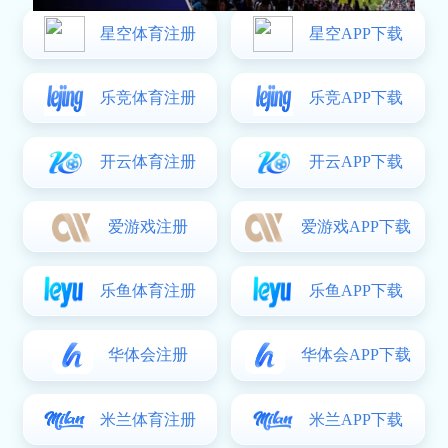
Posted On:
2026-03-21
本文旨在对海法与亚特兰大之间的精彩赛事进行全面回顾与
分析展望。通过分析两队的过往交锋、战术布置、球员表现
以及未来发展趋势，探讨这场比赛对于双方的重要性和影响
力。文章将从四个方面进行详细阐述：首先是历史交锋记
录，其次是球队战术分析，接着是关键球员表现，最后展望
未来的发展方向。希望能够为读者提供一个全面深入的赛事
理解与前瞻。
1、历史交锋记录
海法与亚特兰大的交锋历史虽然不算悠久，但每次对决都充
满了悬念与激情。回顾过去几场较量，两队在各自联赛中的
表现均有起伏。尤其是在欧联杯等国际赛事中，这样的碰撞
更显得分外刺眼。
根据统计数据，海法在主场作战时常常能够占据一定优势，