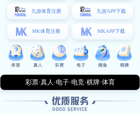
而亚特兰大则以其坚韧的防守和快速反击著称。在之前的一
些比赛中，双方都有过精彩进球和逆转局面的经历，这让每
一场对决都成为了球迷们津津乐道的话题。
特别是在最近的一场重要比赛中，两队各自发挥出了自身的
特点，让人印象深刻。这些历史交锋不仅丰富了两队的对抗
情感，也为后续赛事埋下了更多悬念。
2、球队战术分析
从战术层面来看，海法通常采用4231阵型，以灵活多变的中
场控制为核心。他们善于利用边路传中和快速突破来撕开对
方防线。同时，中场球员的跑动能力也使得他们在攻防转换
时能够迅速压上或收缩。
相比之下，亚特兰大则倾向于使用343阵型，更加注重前场
高位压迫及快速反击。在面对强敌时，他们会选择控制比赛