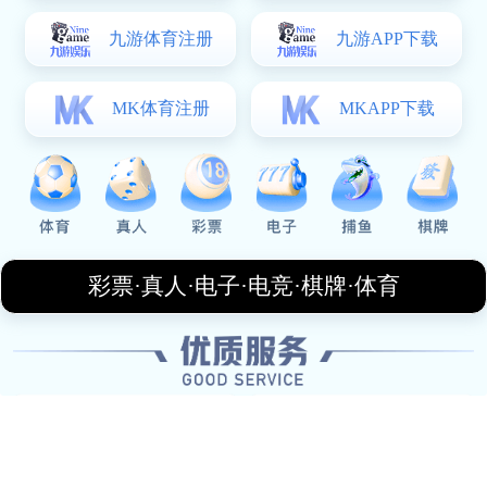
杯和世界杯等重要赛事。每一次交手都让人印象深刻，特别
是在最近几届大赛中，双方都展现了高水平的技战术打法。
这种竞争关系不仅仅体现在比分上，更是两国足球文化的一
种体现。
随着时间推移，比利时逐渐崛起为世界强队，其技术细腻、
配合默契令对手忌惮。而英格兰作为传统豪门，在经历了一
段低谷后也逐步回升。因此，两队之间的对抗总是充满火
花，也为球迷带来了无尽的话题和讨论。
2、球队当前状态分析
进入2023年后，比利时国家队在国际比赛中的表现可圈可
点。他们不断调整阵容，以适应快速变化的比赛节奏。尤其
是在主教练领导下，球队形成了较为稳定且富有竞争力的阵
容，近期热身赛表现令人满意，为本场比赛积累了信心。