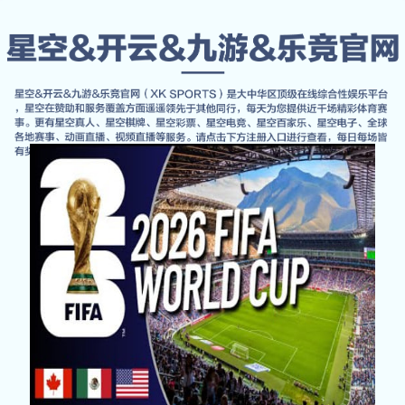
新闻播报
首页
Contact Us
比利时迎战英格兰力争主场胜利展现实力与风采