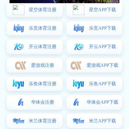
Posted On:
2026-03-20
比利时与英格兰的对决向来是欧洲足球赛场上的焦点之战。
两队在历史交锋中均展现出强大的实力和深厚的底蕴，而此
次比利时主场迎战英格兰，更是充满了悬念与期待。本文将
从四个方面深入探讨这一比赛，包括两队的历史背景、当前
状态、关键球员以及比赛前景等，通过这些方面的分析，旨
在揭示比利时如何力争主场胜利，展现自身的实力与风采。
1、两队历史交锋回顾
比利时和英格兰在国际足坛有着悠久而丰富的交锋历史。从
早期的友谊赛到如今的重要赛事，两国球队都曾多次在绿茵
场上碰撞。在过去的几十年里，这两支球队的发展轨迹各具
特色，但相同的是，它们都拥有众多优秀的球员和辉煌的荣
誉。
回顾历史，比利时和英格兰曾在多个大赛中相遇，包括欧洲