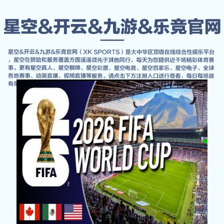
新闻播报
首页
Contact Us
帕纳辛纳与巴塞罗那的巅峰对决展现足球魅力与