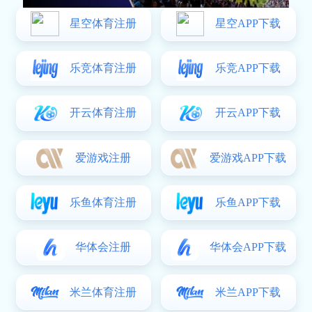
激情的较量
Posted On:
2026-03-17
在足球的世界里，帕纳辛纳科斯与巴塞罗那的对决一直以来
都是令人瞩目的焦点。这两支球队不仅在自身联赛中表现出
色，更是在欧洲赛场上屡屡交锋，展现了高水平的竞技状态
与激烈的比赛氛围。本文将从历史渊源、战术风格、明星球
员和赛事影响四个方面深入探讨这场巅峰对决所展现出的足
球魅力与激情。通过回顾两队之间激动人心的较量，我们可
以更好地理解为什么足球能够如此深刻地打动人心，并成为
全球体育文化的重要组成部分。
1、历史渊源与背景
帕纳辛纳科斯成立于1908年，是希腊历史最悠久、最具影响
力的足球俱乐部之一，而巴塞罗那则成立于1899年，是西班
牙乃至全欧洲最成功的俱乐部之一。这两个球队在各自国家