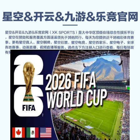
新闻播报
首页
Contact Us
巴黎与里昂精彩对决直播视频全程回顾与分析分