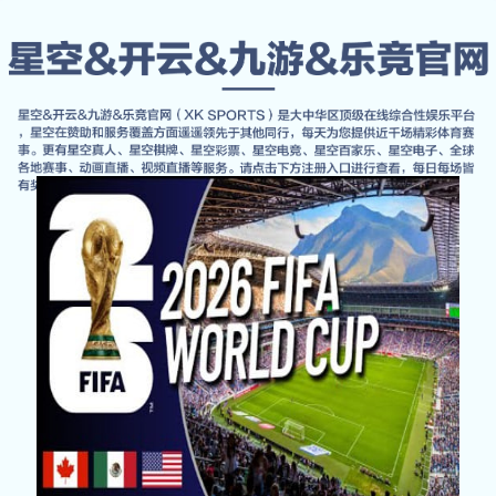
新闻播报
首页
Contact Us
成都攀岩队荣登灵活性排行榜第三名展现卓越攀