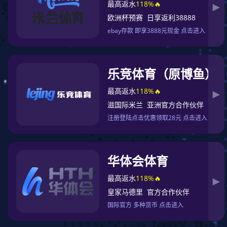
赛后复盘：北京街舞队与重庆
Posted On:
2026-02-18
在这场备受瞩目的街舞对决中，北京街舞队与
光。比赛不仅展示了选手们精湛的舞技，更是
行赛后复盘，分析两支队伍在技术、风格、团
的街舞赛事提供有效借鉴。通过细致观察，我
他们背后的训练历程及心理素质，为广大的街
1、技术层面的较量
在这场比赛中，技术无疑是决定胜负的重要因
在多种风格中游刃有余。他们在编排上注重节
而重庆街舞队则以独特的创意和灵活性见长，