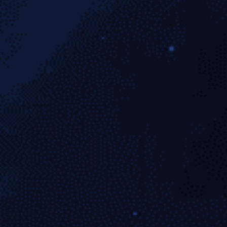
绝伦的一战，不仅展示了顶尖选手之间高超技艺，也揭示
新，再到团队合作理念以及与公众互动，每个环节都显露
进空间。这些宝贵经验将促使双方更好地前行，为未来赛
ut also a learning process. 通过赛后的复盘，总结经验教训，不仅可
的发展。希望未来能够看到更多这样的精彩对决，并期待
想！
下一篇