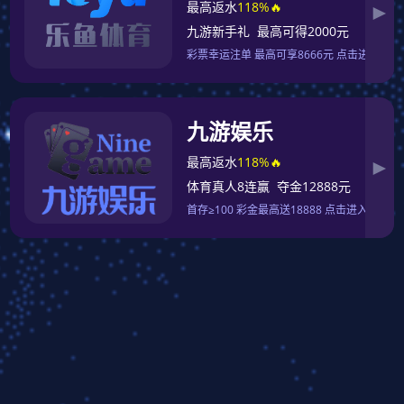
街舞队的精彩对决与经验总结
重庆街舞队展开了一场精彩的较量，吸引了众多观众的目
导
体现了团队之间的默契和创新能力。本文将从四个方面进
队合作和观众互动等方面的表现与经验总结，以期为未来
们不仅能看到运动员们在舞台上的真实状态，还能洞察到
舞爱好者带来启发。
素之一。北京街舞队凭借其扎实的基本功和丰富的技巧，
奏感和流畅度，使得每一个动作都显得自然且富有张力。
通过一些高难度动作展现出惊人的身体控制能力。