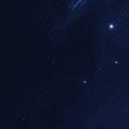
总结来看，高效且融洽的团队合作能大大增强