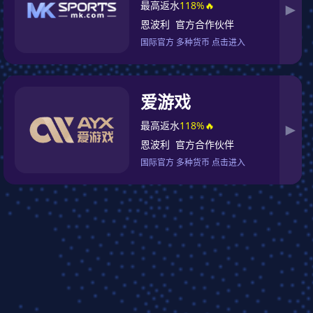
航
了解
熊猫体育
产品总览
新闻播报
服务种类