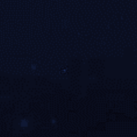
邮箱
*
browser for the next time I comment.