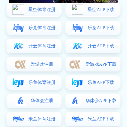
度对比分析
Posted On:
2026-02-06
深圳排球队作为一支具有较强竞争力的队伍，凭借其独特的
团队协作优势，在各类比赛中频频获胜。本文将围绕深圳排
球队的团队协作与其他队伍进行深度对比分析，从四个方面
探讨其独特优势。这四个方面包括：团队沟通的有效性、战
术执行的一致性、成员间的信任感以及心理素质的提升。通
过对这些方面的详细阐述，我们可以更全面地理解深圳排球
队在团队协作上所展现出的卓越能力，以及这些能力如何帮
助他们在激烈的比赛中取得成功。
1、团队沟通的有效性
深圳排球队在团队沟通上表现出了极高的效率和灵活性。在
训练和比赛过程中，队员们能够迅速传递信息，让每个人都
能及时了解场上的局势变化。这种高效沟通不仅减少了误