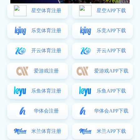
荣誉桂冠
Posted On:
2026-05-02
在这场备受瞩目的比赛中，北京国安与上海上港两支球队展
开了激烈的点球大战，双方都展现出了超强的斗志和精湛的
技艺。整场比赛充满了悬念，观众们紧张地屏息以待，期待
着最终的胜者能够捧起荣誉桂冠。本文将从四个方面深入探
讨这场点球大战，包括比赛前的准备、技术和心理对抗、关
键时刻的表现以及赛后的反响与影响，以全面呈现这一精彩
绝伦的足球盛宴。
1、比赛前的准备
在一场高水平足球比赛中，充分的准备工作至关重要。北京
国安和上海上港两队在比赛前都进行了详尽的战术布置和体
能训练，以确保每位球员在关键时刻能够发挥出最佳状态。
教练组通过分析对手的视频资料，针对性地制定了相应的防