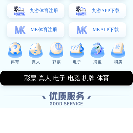
守与进攻策略。
除了战术上的安排，心理素质的培养也是球队备战的重要环
节。在高压情况下保持冷静，是决定胜负的一大因素。因
此，两队在赛前进行了心理辅导，让球员们学会如何应对巨
大的压力。这种心理调节不仅有助于提高运动员自信心，也
能增强团队凝聚力。
其次，球员们还注重身体状态调整。一系列针对性的训练，
如速度、力量和耐力训练，使得他们能够以最佳状态迎接挑
战。此外，在饮食和休息方面也十分讲究，以确保所有人都
处于巅峰状态。这些细致入微的准备为后来的激烈对抗奠定
了基础。
2、技术与心理对抗
当比赛进入点球大战阶段时，技术与心理之间的较量愈发明
显。首先，从技术层面来看，罚球者需要具备极高的射门技