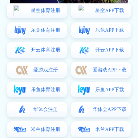
丽转身与未来展望
Posted On:
2026-04-19
京多安的职业生涯可谓是一段传奇旅程，他从德甲的明星球
员成长为英超的巨星，经历了无数挑战与辉煌。本文将从四
个方面详细探讨京多安的华丽转身：首先分析他在德甲时的
表现与成就，其次剖析他加盟英超后如何迅速融入新环境并
展现出色的竞技状态，接着讨论他在国际赛场上的影响力以
及个人风格的演变，最后展望他未来可能的发展方向和对足
球界的潜在贡献。通过这些方面，我们不仅能更加深入地理
解这位球员的人生轨迹，还能感受到他在足球领域所散发出
的独特魅力。
1、德甲时期的辉煌
京多安出生于1989年，是德国足坛的一颗璀璨新星。他在德
甲联赛中初露锋芒，尤其是在为纽伦堡效力期间，逐渐展现