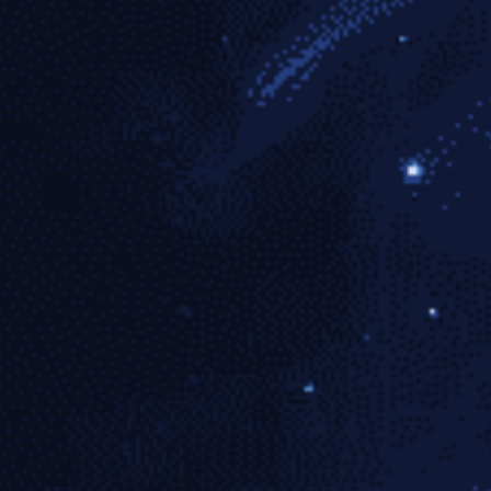
频率”的监测成为可能，对于快速变化的自然
率，可以清晰展示细微变化，为各类研究奠定