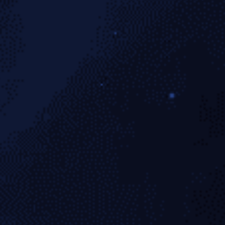
此外，与国际组织合作，共享全球监测经验，也将提升国
推动社会进步的重要使命。在这个数字化时代，我们期待
做出更大贡献。
两个重要数据集进行深度对比，我们可以发现它们各自在功能
国家经济管理提供了支撑，而“北方星”为环境保护赋予了科
面对复杂问题时拥有更多解决方案，从而推动全社会向前
自身机制，加强协作创新，不仅满足当前需求，更要未雨
，我们才能真正实现由量变到质变的发展飞跃，共同迎接
下一篇