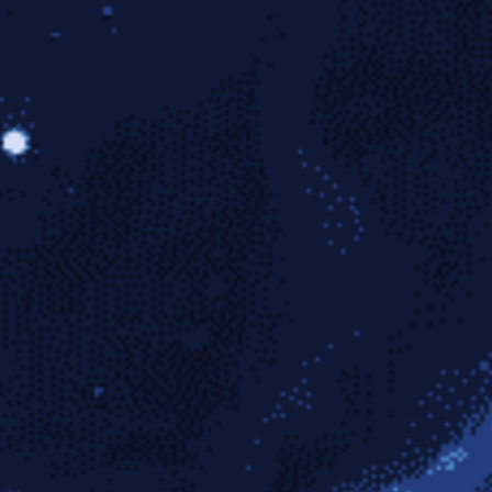
环境具有极大的适应性。此外，它还具备良好的空间分辨
基础。