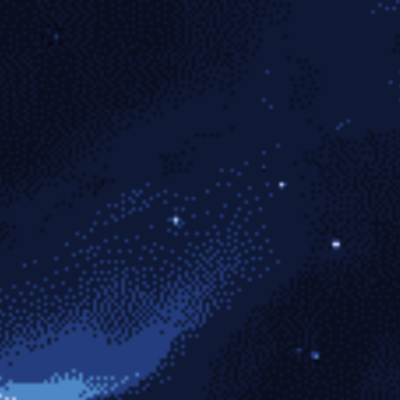
综上所述，两者尽管采用了不同的技术路线，但
为政策制定保驾护航，而“北方星”的灵活性和
如何融合这些优点，将是一个值得关注的问题
4、未来发展趋势
展望未来，“中央脉搏”和“北方星”都将面临
下，“中央脉搏”将不断优化其数据结构，引入
作，使得不同领域的数据可以互联互通，将成
将促进社会各界对公共事务参与度的提高。
与此同时，“北方星”的前景同样乐观。随着遥
更多场景下得到应用，使得环境监测更加高效