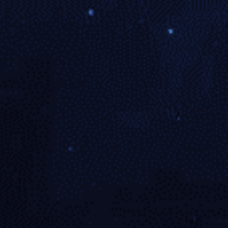
发表评论
内容
姓名
*
网址