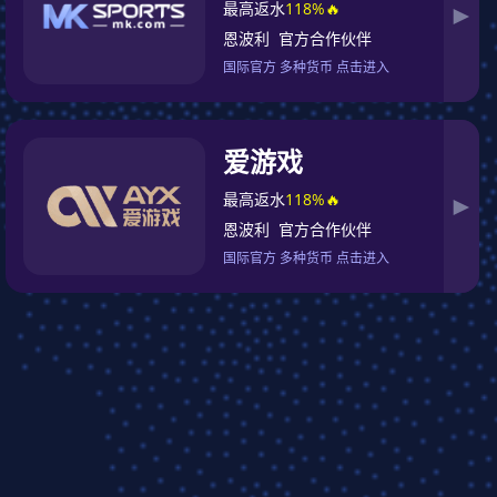
航
了解
熊猫体育
产品总览
新闻播报
服务种类