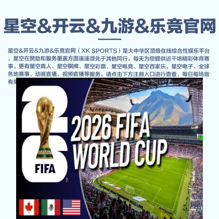
产品总览
首页
Contact Us
2021年CBA青岛队与福建队激战回顾精彩瞬间与