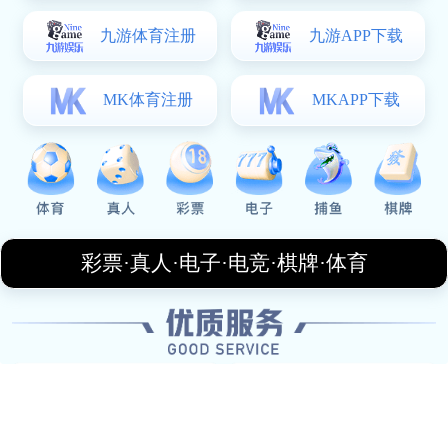
强大的进攻威胁。
此外，两支球队在常规赛中的交锋记录也为本次总决赛增添
了不少悬念。骑士曾在常规赛中多次与勇士交手，每一场比
赛都充满火药味，这让双方都更加清楚彼此的优劣势。在心
理层面上，两支球队均做好了充分准备，为争夺总冠军而斗
志昂扬。
因此，在这场巅峰对决开始之前，可以说两支球队都是信心
满满，各自拥有着强大的阵容和丰富的比赛经验。这种充足
的准备无疑为后续对抗奠定了基础，也使得整个系列赛更具
观赏性和竞争力。
2、关键球员表现评析
在整个系列赛中，不可忽视的是每位关键球员的重要表现。
对于骑士而言，勒布朗·詹姆斯是球队最为核心的存在。他
不仅承担起得分重任，还负责组织进攻，他在场上的全面能