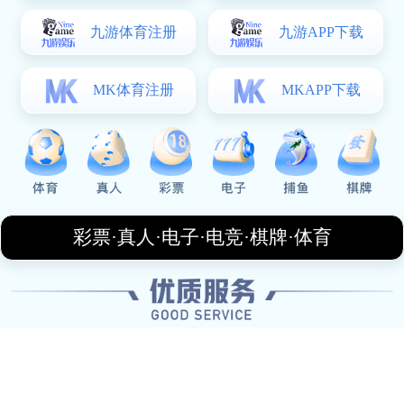
习如何投掷和接住飞盘。在这个过程中，他感受到了前所未
有的快乐。
随着时间推移，陈军逐渐意识到这项运动不仅仅是娱乐，它
融合了技巧、速度和策略。他开始参加校内比赛，不断提高
自己的水平。这段经历让他对飞盘产生了深厚的情感，也为
他后续的发展奠定了基础。
通过不断练习和参与活动，陈军结识了一群志同道合的小伙
伴。大家一起训练，一起比赛，共同进步，这种友谊使他更
加坚定了对飞盘运动的热爱。初识飞盘，不仅丰富了他的大
学生活，还开启了一段全新的旅程。
2、对生活态度的影响
随着对飞盘了解加深，陈军发现这项运动潜移默化地改变了
他的生活态度。在参与训练和比赛中，他学会了如何面对挫
折和失败。有时候，他在比赛中失误，被对手超越，但他并