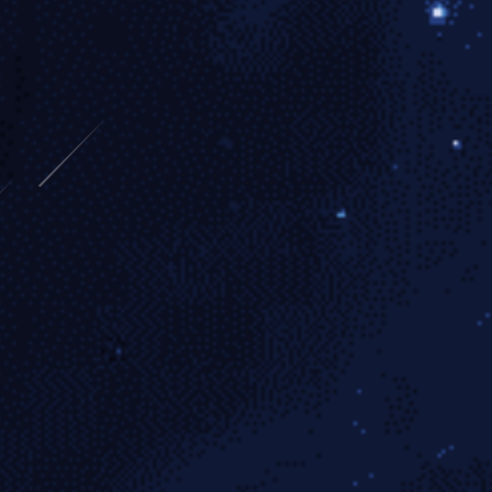
当然，两支球队门将也展现出了非凡实力。特
各自球队保留了希望。这种高水平表现，不仅
层面的残酷与美丽。
4、赛后数据与展望