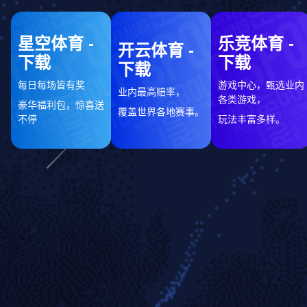
依赖于快速反击，通过边路渗透来制造威胁。
翼翼地试探着对方。
此外，这场比赛也是多名年轻球员展示才华的
人的拼搏精神和技术细腻，给整场比赛增添了
2、关键时刻回顾
随着哨声响起，比赛正式开始。开局阶段，两
握主动权。在第15分钟时，都灵的一记远射打
情。
而狼队并没有因此气馁，他们迅速调整策略，加
扳平比分，让现场氛围更加紧张。不少球迷开
最后阶段，两支球队均有机会改写比分。在伤
最终维持在平局状态，尽管场面火花四溅，却