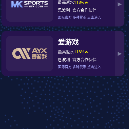
航
了解
熊猫体育
产品总览
新闻播报
服务种类