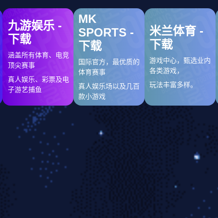
这样的战术安排使得比赛一开始就充满悬念，双方都小心
大好机会，他们在首发名单中的出现令人期待。这些年轻
不少亮点，也让观众看到了未来之星的潜力。
队均未能立即找到节奏，但很快都灵凭借主场之利逐渐掌
破了僵局，为球队赢得了信心，也引爆了全场观众的热
大进攻力度。在第30分钟，狼队通过一次精妙配合成功
始为接下来的进程捏了一把汗，双方争夺变得愈发激烈。
停补时阶段，两队门将分别做出几次关键扑救，使得比分
还是未能分出胜负。这也让观看这场赛事的人们感到意犹