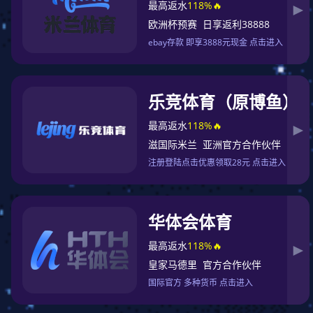
都灵与狼队激战正酣比分揭晓
Posted On:
2026-03-26
在这场备受瞩目的足球比赛中，都灵与狼队的
了高水平的技战术素养，以及顽强拼搏的精神
赛，从比赛背景、关键时刻、球员表现以及赛
能够更好地理解这场比赛的走势，还能感受到
1、比赛背景与阵容分析
都灵与狼队近年来在各自联赛中的表现都可圈
赛前，都灵在主场有着良好的发挥，而狼队则
严谨著称，因此事先制定了周密的战术计划，
从阵容来看，都灵选择了以防守为主攻势并重