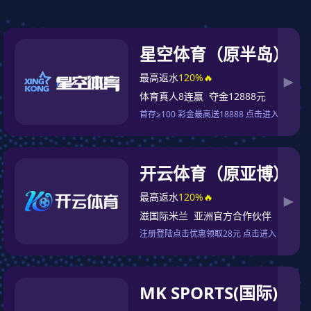
种类
交流
熊猫体育官网