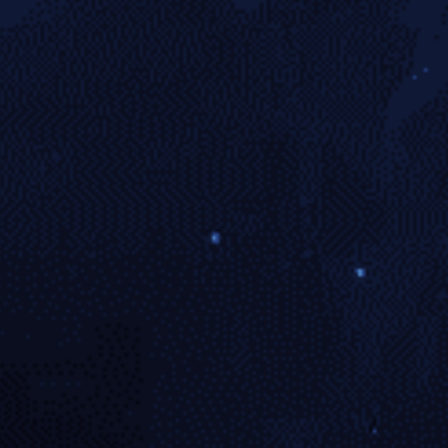
同样期待下一次交锋，再次见证他们之间的新
上一篇
发表评论
内容
姓名
*