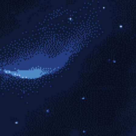
根据赛后统计数据，本场比赛控球率非常接近
势，却未能有效转化为更多射门次数；而狼队
种不同战术哲学之间碰撞出的火花。
对于未来展望而言，此役之后，都灵需要继续
说，他们应该保持这种积极向上的态度，在后
总之，这是一场值得铭记于心的较量，不仅展
未来交锋充满期待。从某种意义上说，这也是
都能够体验到其中乐趣和激情。
总结：
通过对“都灵与狼队激战正酣比分揭晓精彩瞬间
仅让观众享受到了一流足球盛宴，同时也推动
力上的展示，每一个细节都值得我们深思熟虑
未来，希望两队能在接下来的赛事中继续保持