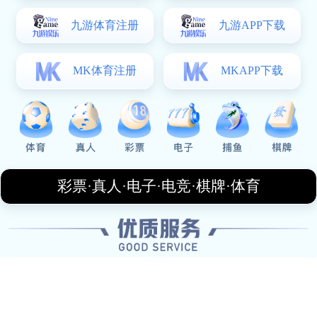
得他能够在进攻端随心所欲地选择进攻方式。这种灵活性不
仅让他自己能够轻松得分，同时也为队友创造了更多机会。
例如，当对手对他进行包夹时，他总能迅速判断形势，并利
用自己的传球视野找到空位队友，从而完成有效助攻。
此外，特雷·杨在战术意识方面也表现得相当优秀。他深谙
现代篮球战术中的空间利用法则，能够准确把握场上的节
奏。在快攻中，他能迅速判断最优路线，而在半场进攻时，
他又能通过不断移动来拉开空间，为自己或队友创造机会。
这种强大的战术理解力，使得他的进攻往往具有很高的威胁
性。
综上所述，特雷·杨凭借其精湛的个人技能和敏锐的战术意
识，不仅能够独自发起攻击，也能通过合理布局带动全队，
彰显出一种以我为主但又不失团体性的打球哲学。
2、领导力与影响力