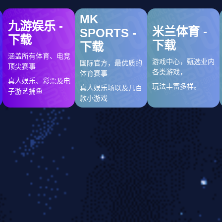
曼联希望能够借助主场之利，在首回合较量中取得良好的
过客场争取一分，为后续小组赛奠定基础。因此，这场比
关注。一方面是因为两支球队都是足球历史悠久且拥有众
争历来激烈，因此这场较量必然会引发热议。在如此重要
注。
状态起伏不定，但整体来看还是保持了一定的竞争力。在
成了自己的战术风格。不过，由于伤病等因素影响，他们在
时需要特别注意调整阵容。
大的实力，目前位居积分榜前列。他们不仅攻守兼备，而
活力。在这种背景下，对抗经验丰富且渴望胜利的曼联，