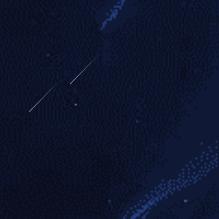
综上所述，两队虽然各有优劣，但各自都具备
到后续小组赛的发展。因此，双方都必须全力
3、历史交锋记录
回顾两队过去几年的交锋记录，我们发现曼联
赛还是淘汰赛阶段，两队均展现出极高水平的
不仅增加了比赛的话题性，也让球员们更加重
从数据上看，在过去十年内，两队共交手六次
球队实力相当，而
熊猫体育APP
这一点也为即
新老球员不断融合，使得这项传统对决更加扑