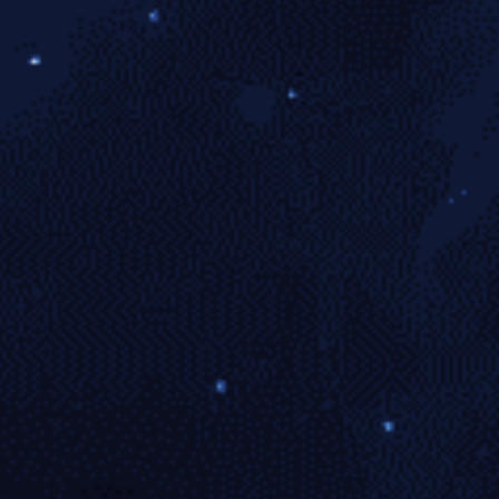
Total, 本次曼联与尤文图斯之间的对决，
到历史交锋记录以及战术分析，每一个环节都
言，这是一次享受足球魅力绝佳机会，而对于
最终，无论结果如何，相信这场比赛都会成为
入，用行动证明自己的价值。在这样的高压环
期待这段传奇故事的新篇章！
上一篇
发表评论
内容