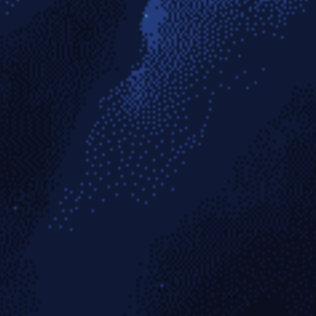
度的信息。
31阵型，希望通过快速反击来撕破防线。这种灵活多变且强
而，这也要求中后卫具备极高的判断力和身体素质，以应
更加注重防守稳固。在面对强敌时，他们常常选择退守，同时
配合精准长传，对于疲惫不堪或者失去耐心的对手而言，
慧与策略上的斗争。谁能更好地执行自己的战术计划，将
练之间如何运用换人策略调整临场局势，这也是一大看点