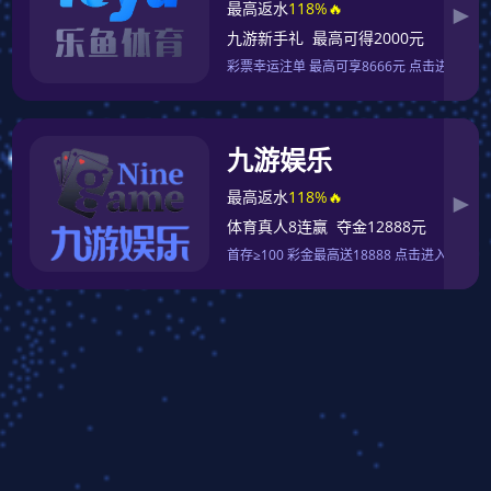
及赛事前瞻分析
剖析，内容涵盖比赛的时间安排、两队当前状态分析、历
导
我们将明确比赛的具体时间，以及赛事的重要性和影响
赛中的表现，以便更好地理解他们进入本场比赛时的状
将揭示双方在以往对抗中的胜负关系及其心理影响。最
何利用各自优势在比赛中争取胜利。这篇文章旨在为读者
能够更好地期待这场焦点之战。
小组赛阶段进行，具体时间定于北京时间11月8日凌晨
，作为曼联的主场，这里无疑会成为双方较量的重要舞台。