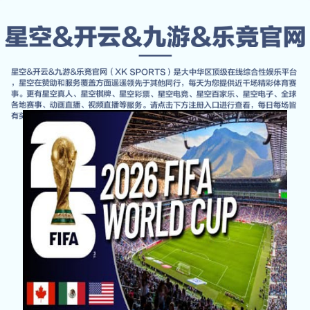
产品总览
首页
Contact Us
敦刻尔克与亚眠精彩对决直播全程回顾与赛后分