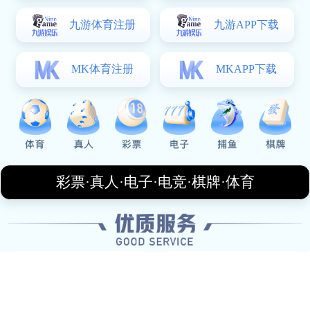
传递和精确配合，在多特防线制造了不少麻烦，并成功打入
几粒精彩进球。
而多特蒙德虽然在开局阶段略显被动，但随着比赛的深入，
他们逐渐找到了节奏，并通过有效的反击扭转了局势。尤其
是在下半场，多特展现出强大的团队协作能力，通过灵活的
跑位和精准的传中，不断给拜仁后防施加压力。这样的表现
让整场比赛充满悬念。
最终，尽管双方都有所斩获，但总体来看，两队都充分发挥
了自身特点，使得整场比赛紧张刺激，令人目不暇接。这种
高水平的竞技状态也为球迷奉献了一场视觉盛宴，让人期待
他们在未来更多交锋中的精彩表现。
2、战术与策略解析
从战术层面来看，这场比赛各自教练组针对对手做出的布置
值得深思。拜仁在进攻端采取了极具侵略性的打法，通过边