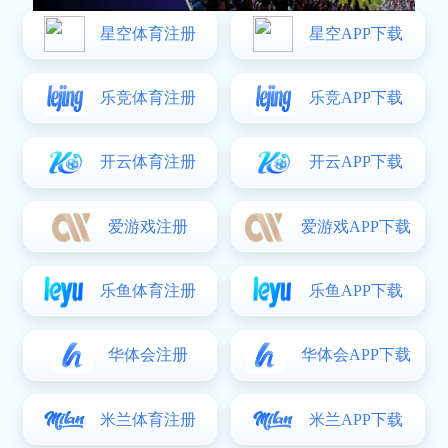
Posted On:
2026-03-17
2017年，恒大与中优之间的对决成为了中国足球超级联赛中
的一场经典之战。本篇文章将从四个方面对这场精彩对决进
行回顾与分析，包括比赛背景、比赛过程、球员表现以及赛
季影响等多个维度。首先，我们将探讨两队在2017赛季的基
本情况和历史渊源，其次详细描述这场比赛的激烈过程，再
分析各自球队中关键球员的表现，以及最后对整个赛季的影
响进行总结。这场比赛不仅仅是一场胜负，更是两支球队战
略和战术碰撞的缩影，值得深入剖析。
1、比赛背景及球队状态
在2017赛季开始之前，广州恒大已经建立了强大的王朝地
位，多年来保持着联赛冠军的光辉记录。而中优作为升班
马，则希望通过与强队交锋来证明自己的实力。在这种背景
下，两队之间的较量备受关注。