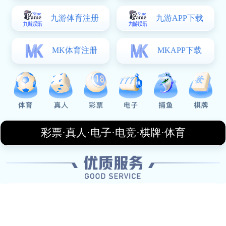
巴西作为五届世界杯冠军，历来以攻击型打法著称，其进攻
端拥有众多技术精湛、速度极快的球员。这种风格使得巴西
在面对任何对手时，都具备强大的进攻威胁。而荷兰则以其
“全攻全守”的理念闻名于世，他们注重控球与团队配合，通
过灵活多变的战术来控制比赛节奏。
尽管两队战术风格迥异，但相互之间却能形成良好的对抗效
果。巴西常常通过快速反击来撕破荷兰防线，而荷兰则试图
通过中场组织来限制巴西前锋的发展空间。这种相互制约，
使得双方在历史交锋中都有胜负，也为未来的比赛增添了更
多不确定性。
2、近期表现及球员状态
近年来，巴西和荷兰均经历了一定程度的人事更替，球队实
力也随之变化。因此，在分析两队近期表现时，我们必须关
注主力球员们在俱乐部中的状态以及国字号赛事中的发挥。