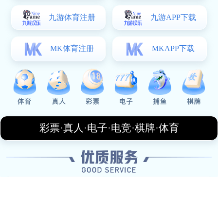
展现出了对足球的狂热热爱。在家庭鼓励下，卡塞米罗很早
便开始接触足球，参加了当地的一些青少年联赛。他在球场
上的表现引起了关注，很快被圣保罗俱乐部选中，进入了他
们的青训系统。在那里，他接受了系统性的训练，技术水平
逐渐提升。
尽管起初面临着激烈的竞争，但卡塞米罗凭借坚韧不拔的意
志和出色的表现，成功地闯入了圣保罗一线队。在2010年，
他首次代表球队出战，在比赛中展现出了强大的拦截能力和
出色的传球视野。这一切为他后来的职业生涯奠定了坚实基
础。
随着时间推移，卡塞米罗逐渐成为了球队不可或缺的一员。
他不仅在防守端表现优异，还能参与进攻，为球队贡献助
攻。这种全面的发展使得他引起了欧洲多家俱乐部的注意，
为他的职业生涯铺平了道路。